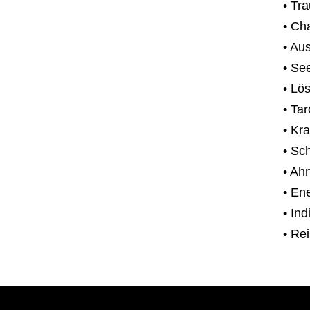
• Tr
• Ch
• Au
• Se
• Lö
• Ta
• Kra
• Sc
• Ah
• En
• In
• Re