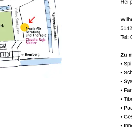
Heil
Wilh
5142
Tel:
Zu 
• Spi
• Sc
• Sy
• Fa
• Ti
• Pa
• Ge
• In