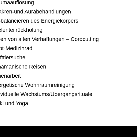
aumaauflösung
akren-und Aurabehandlungen
sbalancieren des Energiekörpers
elenteilrückholung
sen von alten Verhaftungen – Cordcutting
rot-Medizinrad
fttiersuche
hamanische Reisen
nenarbeit
ergetische Wohnraumreinigung
dividuelle Wachstums/Übergangsrituale
iki und Yoga