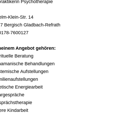
praktikerin Psychotherapie
elm-Klein-Str. 14
7 Bergisch Gladbach-Refrath
 0178-7600127
meinem Angebot gehören:
rituelle Beratung
hamanische Behandlungen
stemische Aufstellungen
milienaufstellungen
betische Energiearbeit
argespräche
sprächstherapie
nere Kindarbeit