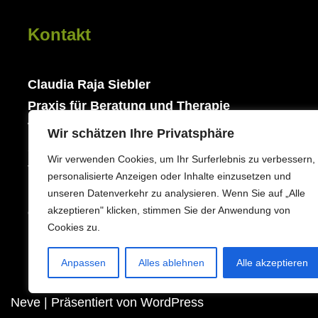
Kontakt
Claudia Raja Siebler
Praxis für Beratung und Therapie
Wilhelm-Klein-Str. 14
Wir schätzen Ihre Privatsphäre
51427 Bergisch Gladbach
Wir verwenden Cookies, um Ihr Surferlebnis zu verbessern,
Tel: 0178 - 7600127
personalisierte Anzeigen oder Inhalte einzusetzen und
Email:
in
**
@
***************
us.de
unseren Datenverkehr zu analysieren. Wenn Sie auf „Alle
akzeptieren" klicken, stimmen Sie der Anwendung von
oder nutze unser
Kontaktformular
Cookies zu.
Anpassen
Alles ablehnen
Alle akzeptieren
Neve
| Präsentiert von
WordPress