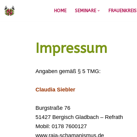
HOME
SEMINARE
FRAUENKREIS
Zum
Inhalt
springen
Impressum
Angaben gemäß § 5 TMG:
Claudia Siebler
Burgstraße 76
51427 Bergisch Gladbach – Refrath
Mobil: 0178 7600127
www.raja-schamanismus.de