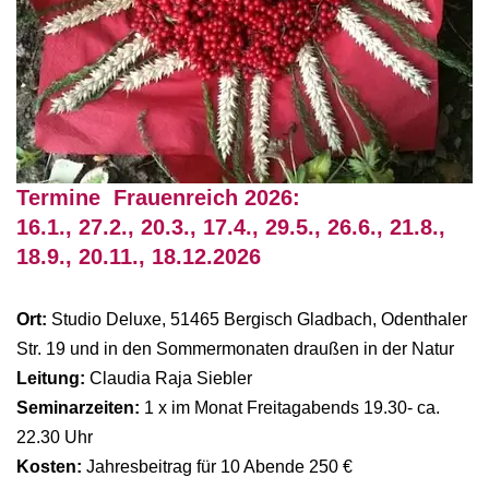
Termine Frauenreich 2026:
16.1., 27.2., 20.3., 17.4., 29.5., 26.6., 21.8.,
18.9., 20.11., 18.12.2026
Ort:
Studio Deluxe, 51465 Bergisch Gladbach, Odenthaler
Str. 19 und in den Sommermonaten draußen in der Natur
Leitung:
Claudia Raja Siebler
Seminarzeiten:
1 x im Monat Freitagabends 19.30- ca.
22.30 Uhr
Kosten:
Jahresbeitrag für 10 Abende 250 €